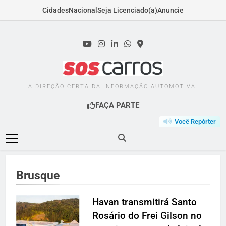
Cidades
Nacional
Seja Licenciado(a)
Anuncie
Skip
to
content
SOSCARROS.COM.B
A DIREÇÃO CERTA DA INFORMAÇÃO AUTOMOTIVA.
FAÇA PARTE
Você Repórter
Brusque
Havan transmitirá Santo
Rosário do Frei Gilson no