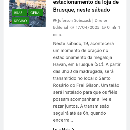
estacionamento da loja de
Brusque, neste sábado
BRASIL
GERAL
Jeferson Sobczack | Diretor
REGIÃO
Editorial
17/04/2025
0
1
mins
Neste sábado, 19, acontecerá
um momento de oração no
estacionamento da megaloja
Havan, em Brusque (SC). A partir
das 3h30 da madrugada, será
transmitido no local o Santo
Rosário do Frei Gilson. Um telão
será instalado para que os fiéis
possam acompanhar a live e
rezar juntos. A transmissão
seguirá até às 6h, quando
encerra…
Leia Mais