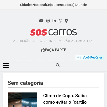
Cidades
Nacional
Seja Licenciado(a)
Anuncie
Skip
to
content
SOSCARROS.COM.B
A DIREÇÃO CERTA DA INFORMAÇÃO AUTOMOTIVA.
FAÇA PARTE
Você Repórter
Sem categoria
Clima de Copa: Saiba
como evitar o “cartão