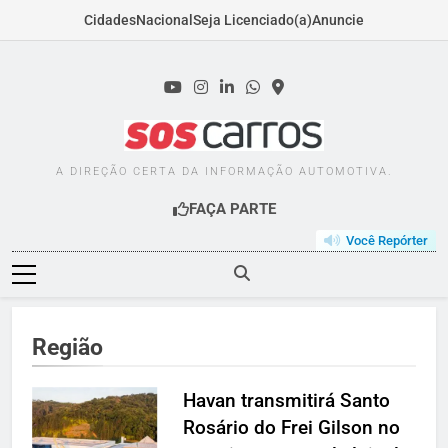
Cidades
Nacional
Seja Licenciado(a)
Anuncie
Skip
to
content
SOSCARROS.COM.B
A DIREÇÃO CERTA DA INFORMAÇÃO AUTOMOTIVA.
FAÇA PARTE
Você Repórter
Região
Havan transmitirá Santo
Rosário do Frei Gilson no