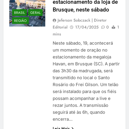
estacionamento da loja de
Brusque, neste sábado
BRASIL
GERAL
Jeferson Sobczack | Diretor
REGIÃO
Editorial
17/04/2025
0
1
mins
Neste sábado, 19, acontecerá
um momento de oração no
estacionamento da megaloja
Havan, em Brusque (SC). A partir
das 3h30 da madrugada, será
transmitido no local o Santo
Rosário do Frei Gilson. Um telão
será instalado para que os fiéis
possam acompanhar a live e
rezar juntos. A transmissão
seguirá até às 6h, quando
encerra…
Leia Mais