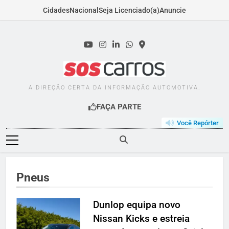
Cidades
Nacional
Seja Licenciado(a)
Anuncie
Skip
to
content
SOSCARROS.COM.B
A DIREÇÃO CERTA DA INFORMAÇÃO AUTOMOTIVA.
FAÇA PARTE
Você Repórter
Pneus
Dunlop equipa novo
Nissan Kicks e estreia