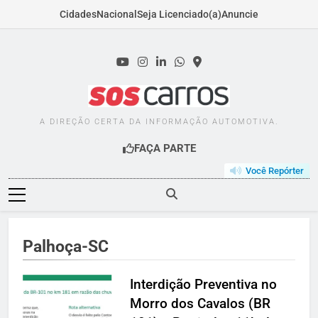
Cidades
Nacional
Seja Licenciado(a)
Anuncie
Skip
to
content
SOSCARROS.COM.B
A DIREÇÃO CERTA DA INFORMAÇÃO AUTOMOTIVA.
FAÇA PARTE
Você Repórter
Palhoça-SC
Interdição Preventiva no
Morro dos Cavalos (BR