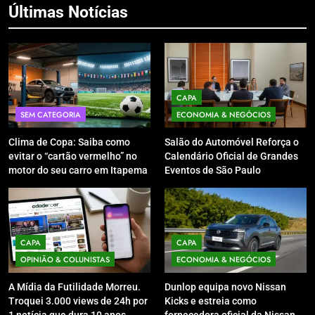
Últimas Notícias
CAPA
SEM CATEGORIA
ECONOMIA & NEGÓCIOS
Clima de Copa: Saiba como
Salão do Automóvel Reforça o
evitar o “cartão vermelho” no
Calendário Oficial de Grandes
motor do seu carro em Itapema
Eventos de São Paulo
CAPA
CAPA
OPINIÃO & COLUNISTAS
ECONOMIA & NEGÓCIOS
A Mídia da Futilidade Morreu.
Dunlop equipa novo Nissan
Troquei 3.000 views de 24h por
Kicks e estreia como
1 notícia que dura 10 anos.
fornecedora oficial da Nissan