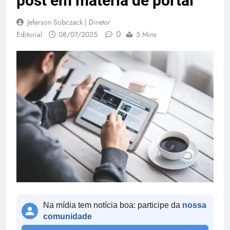
post em matéria de portal
Jeferson Sobczack | Diretor
0
Editorial
08/07/2025
5 Mins
Na mídia tem notícia boa: participe da
nossa
comunidade