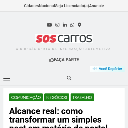
Cidades
Nacional
Seja Licenciado(a)
Anuncie
Skip
to
content
SOSCARROS.COM.B
A DIREÇÃO CERTA DA INFORMAÇÃO AUTOMOTIVA.
FAÇA PARTE
Você Repórter
COMUNICAÇÃO
NEGÓCIOS
TRABALHO
Alcance real: como
transformar um simples