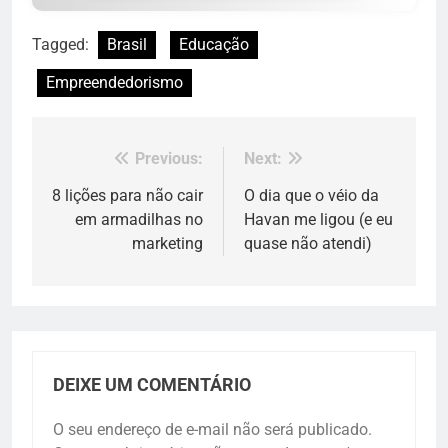
Tagged:
Brasil
Educação
Empreendedorismo
Previous:
Next:
Navegação
de
8 lições para não cair
O dia que o véio da
em armadilhas no
Havan me ligou (e eu
Post
marketing
quase não atendi)
DEIXE UM COMENTÁRIO
O seu endereço de e-mail não será publicado.