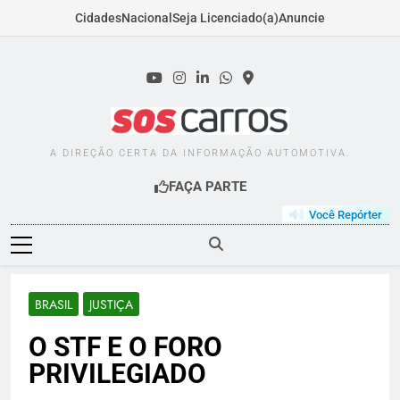
Cidades
Nacional
Seja Licenciado(a)
Anuncie
Skip
to
content
SOSCARROS.COM.B
A DIREÇÃO CERTA DA INFORMAÇÃO AUTOMOTIVA.
FAÇA PARTE
Você Repórter
BRASIL
JUSTIÇA
O STF E O FORO
PRIVILEGIADO