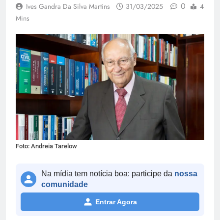
0
Ives Gandra Da Silva Martins
31/03/2025
4
Mins
Foto: Andreia Tarelow
Na mídia tem notícia boa: participe da
nossa
comunidade
Entrar Agora