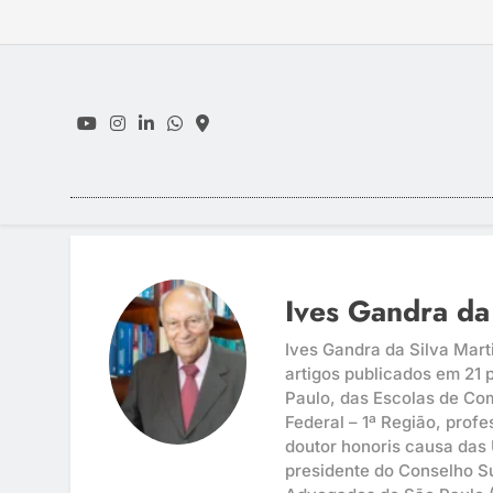
Skip
to
content
Ives Gandra da 
Ives Gandra da Silva Marti
artigos publicados em 21 
Paulo, das Escolas de Com
Federal – 1ª Região, profe
doutor honoris causa das
presidente do Conselho Su