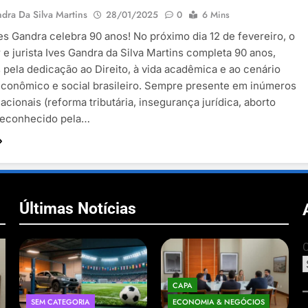
dra Da Silva Martins
28/01/2025
0
6 Mins
ves Gandra celebra 90 anos! No próximo dia 12 de fevereiro, o
 e jurista Ives Gandra da Silva Martins completa 90 anos,
pela dedicação ao Direito, à vida acadêmica e ao cenário
 econômico e social brasileiro. Sempre presente em inúmeros
acionais (reforma tributária, insegurança jurídica, aborto
 reconhecido pela…
Últimas Notícias
C
CAPA
SEM CATEGORIA
ECONOMIA & NEGÓCIOS