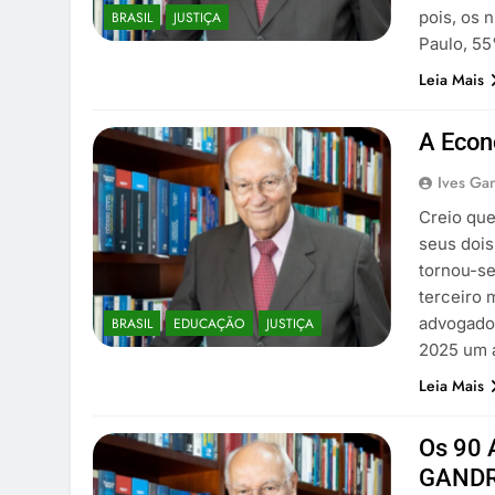
pois, os 
BRASIL
JUSTIÇA
Paulo, 55
Leia Mais
A Econ
Ives Gan
Creio que
seus dois
tornou-se
terceiro 
advogado 
BRASIL
EDUCAÇÃO
JUSTIÇA
2025 um 
Leia Mais
Os 90
GANDR