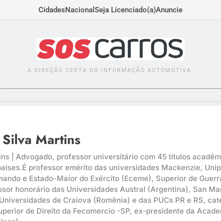
Cidades
Nacional
Seja Licenciado(a)
Anuncie
SOSCARROS.COM.BR
A DIREÇÃO CERTA DA INFORMAÇÃO AUTOMOTIVA.
Silva Martins
ns | Advogado, professor universitário com 45 títulos acadêmic
países.É professor emérito das universidades Mackenzie, Uni
ando e Estado-Maior do Exército (Eceme), Superior de Guerra
ssor honorário das Universidades Austral (Argentina), San Mar
 Universidades de Craiova (Romênia) e das PUCs PR e RS, cate
perior de Direito da Fecomercio -SP, ex-presidente da Academi