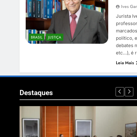
Ives Gan
Jurista I
professor
marcados 
BRASIL
JUSTIÇA
político,
debates n
etc…), é
Leia Mais
Destaques