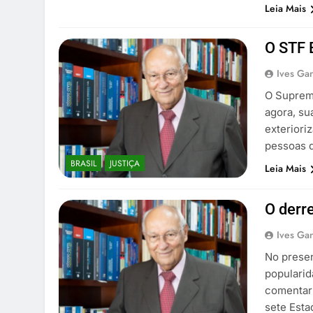
Leia Mais
O STF 
Ives Gan
O Supremo
agora, su
exteriori
pessoas q
BRASIL
JUSTIÇA
Leia Mais
O derr
Ives Gan
No presen
popularid
comentar 
sete Esta